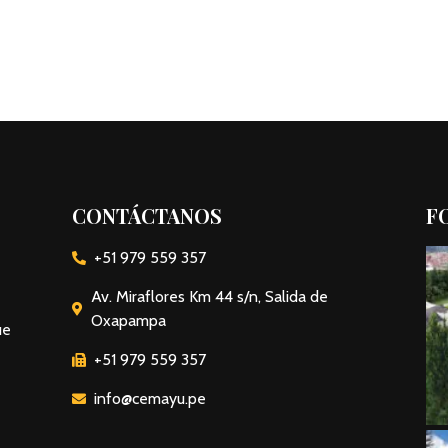
CONTÁCTANOS
F
+51 979 559 357
Av. Miraflores Km 44 s/n, Salida de
Oxapampa
ue
+51 979 559 357
info@cemayu.pe