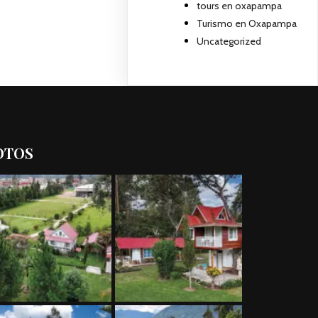
tours en oxapampa
Turismo en Oxapampa
Uncategorized
OTOS